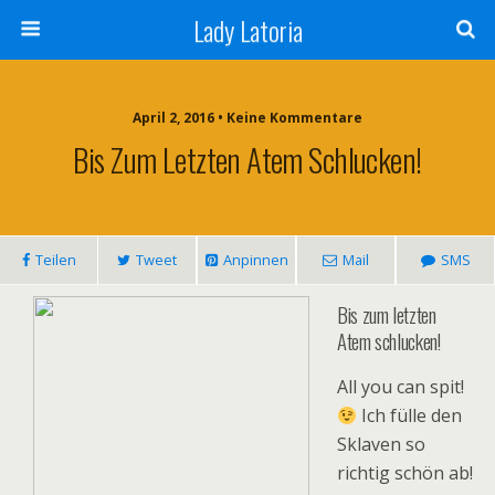
Lady Latoria
April 2, 2016 • Keine Kommentare
Bis Zum Letzten Atem Schlucken!
Teilen
Tweet
Anpinnen
Mail
SMS
Bis zum letzten
Atem schlucken!
All you can spit!
Ich fülle den
Sklaven so
richtig schön ab!